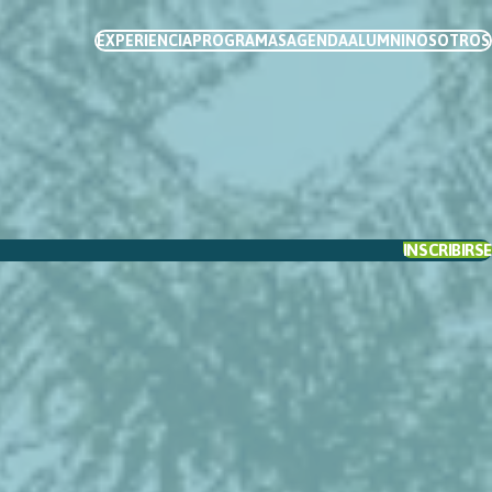
EXPERIENCIA
PROGRAMAS
AGENDA
ALUMNI
NOSOTROS
rogramas Directivos
Otros programas
rograma de Desarrollo
Focalizados / Workshops
irectivo
rograma de Dirección
eneral
rograma de Liderazgo
INSCRIBIRSE
ransformador