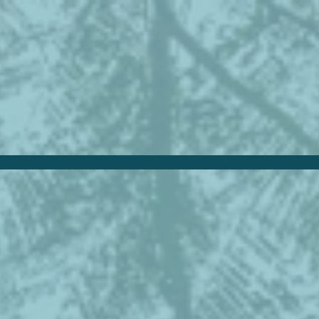
Doctorados
Maestrías
P
Doctorado en Business
MBA
P
Administration
D
Master in Analytics and
Management
P
G
Master in Finance
P
T
Master in Management