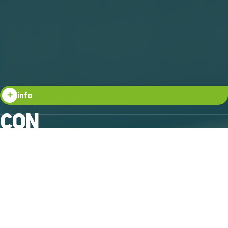
info
CON
TAC
TA
NOS
¿QUERÉS SABER MÁS?
Comunicate con nosotros por más información