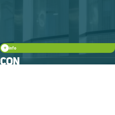
info
CON
TAC
TA
NOS
¿QUERÉS SABER MÁS?
Comunicate con nosotros por más información