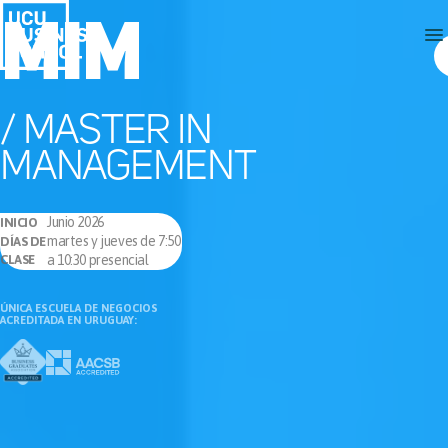
MIM
/ MASTER IN
MANAGEMENT
Junio 2026
INICIO
martes y jueves de 7:50
DÍAS DE
CLASE
a 10:30 presencial
ÚNICA ESCUELA DE NEGOCIOS
ACREDITADA EN URUGUAY: