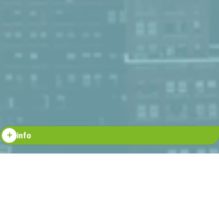
info
Fordham University, fundada en 1841, es una institución jesuita de
educación superior ubicada en Nueva York. La universidad ofrece